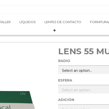
TALLER
TALLER
LÍQUIDOS
LÍQUIDOS
LENTES DE CONTACTO
LENTES DE CONTACTO
FORNITURA
FORNITURA
LENS 55 M
RADIO
ESFERA
ADICIÓN