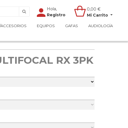
Hola,
Hola,
0,00
0,00
€
€
Registro
Registro
Mi Carrito
Mi Carrito
/ACCESORIOS
/ACCESORIOS
EQUIPOS
EQUIPOS
GAFAS
GAFAS
AUDIOLOGÍA
AUDIOLOGÍA
ULTIFOCAL RX 3PK