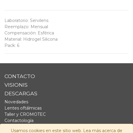
Laboratorio
:
Servilens
Reemplazo
:
Mensual
Compensación
:
Esférica
Material
:
Hidrogel Silicona
Pack
:
6
CONTACTO
VISIONIS
DESCARGAS
Novedades
Lentes oftálmicas
Taller y CROMOTEC
Contactología
Complementos
Usamos cookies en este sitio web. Lea más acerca de