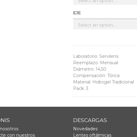
EJE
Laboratorio
:
Servilens
Reemplazo
:
Mensual
Diámetro
:
14,50
Compensación
:
Tórica
Material
:
Hidrogel Tradicional
Pack
:
3
ONIS
DESCARGAS
nosotros
Novedades
te con nuestros
Lentes oftálmicas