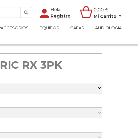
Hola,
Hola,
0,00
0,00
€
€
Registro
Registro
Mi Carrito
Mi Carrito
/ACCESORIOS
/ACCESORIOS
EQUIPOS
EQUIPOS
GAFAS
GAFAS
AUDIOLOGÍA
AUDIOLOGÍA
RIC RX 3PK