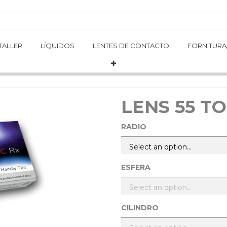
TALLER
TALLER
LÍQUIDOS
LÍQUIDOS
LENTES DE CONTACTO
LENTES DE CONTACTO
FORNITURA
FORNITURA
LENS 55 TO
RADIO
ESFERA
CILINDRO