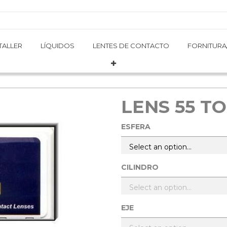
TALLER
TALLER
LÍQUIDOS
LÍQUIDOS
LENTES DE CONTACTO
LENTES DE CONTACTO
FORNITURA
FORNITURA
LENS 55 TO
ESFERA
CILINDRO
EJE