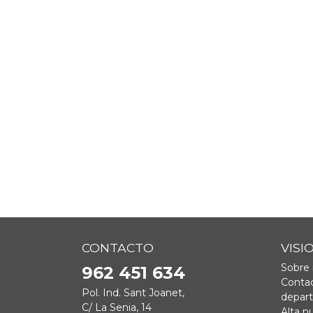
CONTACTO
VISI
Sobre 
962 451 634
Contac
Pol. Ind. Sant Joanet,
depar
C/ La Senia, 14
Alta n