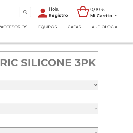
Hola,
Hola,
0,00
0,00
€
€
Registro
Registro
Mi Carrito
Mi Carrito
/ACCESORIOS
/ACCESORIOS
EQUIPOS
EQUIPOS
GAFAS
GAFAS
AUDIOLOGÍA
AUDIOLOGÍA
RIC SILICONE 3PK