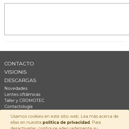
CONTACTO
VISIONIS
DESCARGAS
Novedades
Lentes oftálmicas
Taller y CROMOTEC
Contactología
Complementos
Usamos cookies en este sitio web. Lea más acerca de
Fornitura
ellas en nuestra
política de privacidad
. Para
Audiología
desactivarlas, configure adecuadamente su