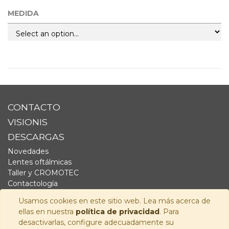
MEDIDA
CONTACTO
VISIONIS
DESCARGAS
Novedades
Lentes oftálmicas
Taller y CROMOTEC
Contactología
Complementos
Usamos cookies en este sitio web. Lea más acerca de
Fornitura
ellas en nuestra
política de privacidad
. Para
Audiología
desactivarlas, configure adecuadamente su