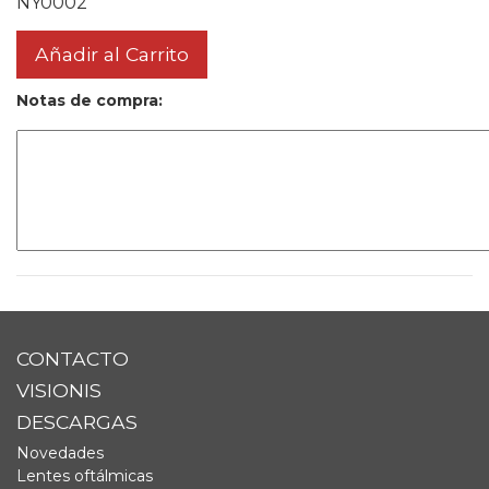
NY0002
Añadir al Carrito
Notas de compra:
CONTACTO
VISIONIS
DESCARGAS
Novedades
Lentes oftálmicas