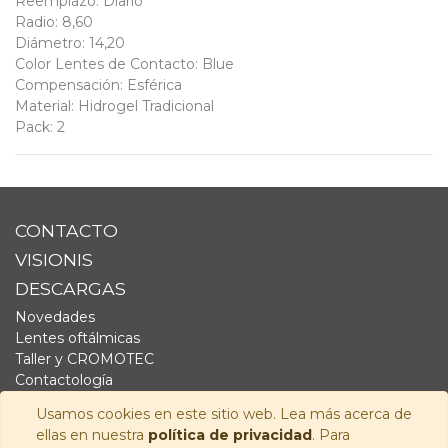
Reemplazo
:
Diario
Radio
:
8,60
Diámetro
:
14,20
Color Lentes de Contacto
:
Blue
Compensación
:
Esférica
Material
:
Hidrogel Tradicional
Pack
:
2
CONTACTO
VISIONIS
DESCARGAS
Novedades
Lentes oftálmicas
Taller y CROMOTEC
Contactología
Complementos
Usamos cookies en este sitio web. Lea más acerca de
Fornitura
ellas en nuestra
política de privacidad
. Para
Audiología