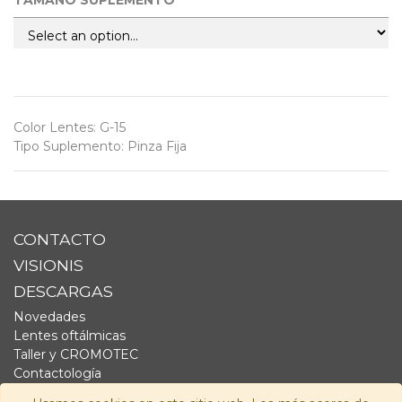
TAMAÑO SUPLEMENTO
Color Lentes
:
G-15
Tipo Suplemento
:
Pinza Fija
CONTACTO
VISIONIS
DESCARGAS
Novedades
Lentes oftálmicas
Taller y CROMOTEC
Contactología
Complementos