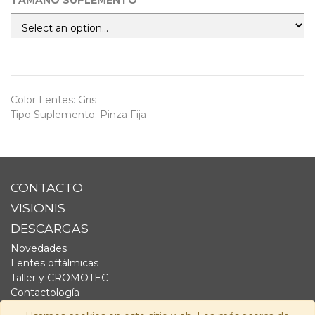
TAMAÑO SUPLEMENTO
Color Lentes
:
Gris
Tipo Suplemento
:
Pinza Fija
CONTACTO
VISIONIS
DESCARGAS
Novedades
Lentes oftálmicas
Taller y CROMOTEC
Contactología
Complementos