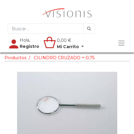
Hola,
0,00
€
Registro
Mi Carrito
Productos
CILINDRO CRUZADO +-0,75