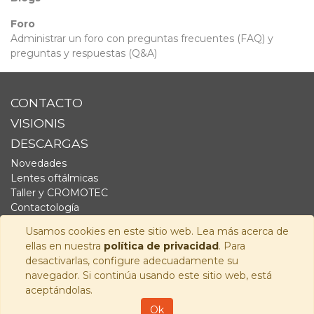
Foro
Administrar un foro con preguntas frecuentes (FAQ) y
preguntas y respuestas (Q&A)
CONTACTO
VISIONIS
DESCARGAS
Novedades
Lentes oftálmicas
Taller y CROMOTEC
Contactología
Complementos
Usamos cookies en este sitio web. Lea más acerca de
Fornitura
ellas en nuestra
política de privacidad
. Para
Audiología
desactivarlas, configure adecuadamente su
navegador. Si continúa usando este sitio web, está
SÍGUENOS
aceptándolas.
Copyright © 2026
Visionis Distribución S.L.
-
Política de
Ok