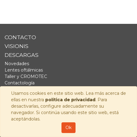
CONTACTO
VISIONIS
DESCARGAS
Novedades
Lentes oftálmicas
Taller y CROMOTEC
Contactología
Complementos
Usamos cookies en este sitio web. Lea más acerca de
Fornitura
ellas en nuestra
política de privacidad
. Para
Audiología
desactivarlas, configure adecuadamente su
navegador. Si continúa usando este sitio web, está
SÍGUENOS
aceptándolas.
Copyright © 2026
Visionis Distribución S.L.
-
Política de
Ok
Privacidad
-
Aviso Legal
-
Política de cookies