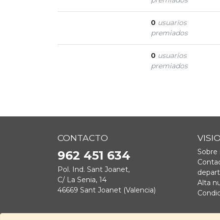
premiados
Seguidor
0
usuarios
premiados
Presión de pares
0
usuarios
premiados
CONTACTO
VISI
Sobre 
962 451 634
Contac
Pol. Ind. Sant Joanet,
depar
C/ La Senia, 14
Alta n
46669 Sant Joanet (Valencia)
Condic