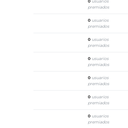
Pregunta estelar
0
usuarios
premiados
Estudiante
0
usuarios
premiados
Buena pregunta
0
usuarios
premiados
Gran pregunta
0
usuarios
premiados
Escolar
0
usuarios
premiados
Profesor
0
usuarios
premiados
Respuesta agradable
0
usuarios
premiados