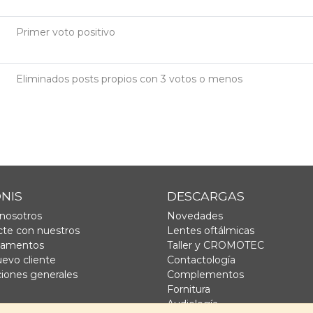
Primer voto positivo
Eliminados posts propios con 3 votos o menos
ONIS
DESCARGAS
nosotros
Novedades
te con nuestros
Lentes oftálmicas
tamentos
Taller y CROMOTEC
uevo cliente
Contactología
iones generales
Complementos
Fornitura
Audiología