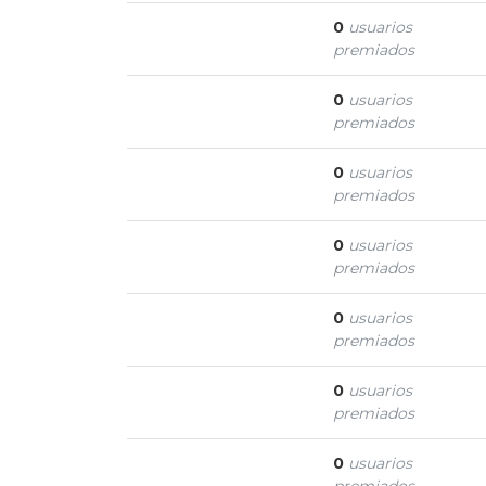
Buena respuesta
0
usuarios
premiados
Gran respuesta
0
usuarios
premiados
Informado
0
usuarios
premiados
Experto
0
usuarios
premiados
Crítica
0
usuarios
premiados
Disciplinado
0
usuarios
premiados
Editor
0
usuarios