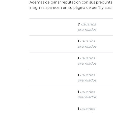
Además de ganar reputación con sus preguntas y 
insignias aparecen en su página de perfil y sus
Autobiografía
7
usuarios
premiados
Pregunta agradable
1
usuarios
premiados
Gurú
1
usuarios
premiados
Autodidacta
1
usuarios
premiados
Comentarista
1
usuarios
premiados
Comentarista jefe
1
usuarios